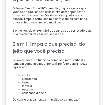
enquanto tenta deixar tudo limpinho, não é?
O Power Clean Pro é
100% sem fio
, o que significa que
você pode circular pela casa inteira sem depender de
tomadas ou extensões. Vai da sala ao quarto, sobe
escada, limpa o carro, aspira o sofá e até os cantinhos
difíceis, tudo sem limitar o movimento.
E o melhor: ele é
leve
, fácil de usar e pode ser levado para
qualquer lugar da casa em segundos.
2 em 1: limpa o que precisa, do
jeito que você precisa
O Power Clean Pro funciona como aspirador vertical e
também como aspirador portátil, perfeito para limpeza
rápida em:
sofás
almofadas
carro
móveis
escadas
cantinhos difíceis
Ou seja: é praticamente um “multiuso da limpeza”!