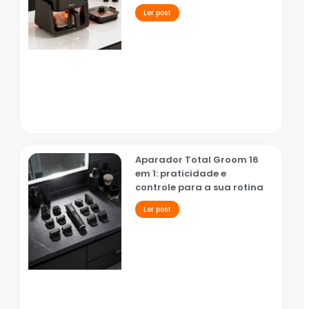
Ler post
Aparador Total Groom 16
em 1: praticidade e
controle para a sua rotina
Ler post