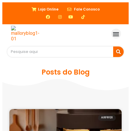
Loja Online
Fale Conosco
Posts do Blog
AIRFRYER